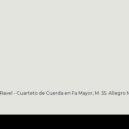
 Ravel
- Cuarteto de Cuerda en
Fa May
or,
M
.
35. Allegro