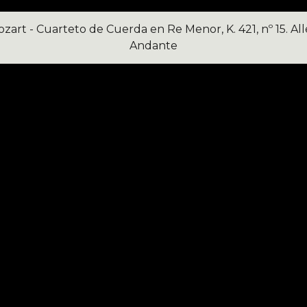
ozart
- C
uarteto de Cuerda en Re Menor, K. 421, nº 15. A
Andante